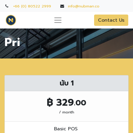
+66 (0) 80522 2999
info@nubman.co
Contact Us
Pri
นับ 1
฿ 329
.00
/ month
Basic POS